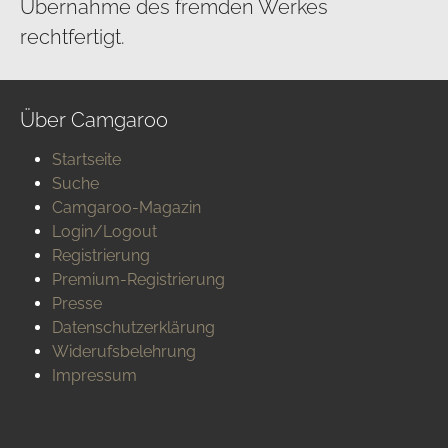
Übernahme des fremden Werkes
rechtfertigt.
Über Camgaroo
Startseite
Suche
Camgaroo-Magazin
Login/Logout
Registrierung
Premium-Registrierung
Presse
Datenschutzerklärung
Widerufsbelehrung
Impressum