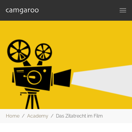
Zum Hauptinhalt springen
Sie sind hier:
Home
Academy
Das Zitatrecht im Film