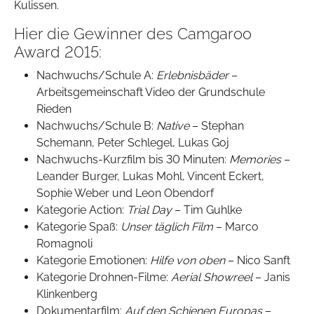
Kulissen.
Hier die Gewinner des Camgaroo
Award 2015:
Nachwuchs/Schule A:
Erlebnisbäder
–
Arbeitsgemeinschaft Video der Grundschule
Rieden
Nachwuchs/Schule B:
Native
– Stephan
Schemann, Peter Schlegel, Lukas Goj
Nachwuchs-Kurzfilm bis 30 Minuten:
Memories
–
Leander Burger, Lukas Mohl, Vincent Eckert,
Sophie Weber und Leon Obendorf
Kategorie Action:
Trial Day
– Tim Guhlke
Kategorie Spaß:
Unser täglich Film
– Marco
Romagnoli
Kategorie Emotionen:
Hilfe von oben
– Nico Sanft
Kategorie Drohnen-Filme:
Aerial Showreel
– Janis
Klinkenberg
Dokumentarfilm:
Auf den Schienen Europas
–