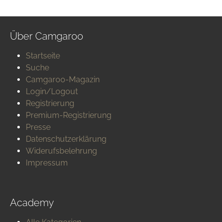
Über Camgaroo
Startseite
Suche
Camgaroo-Magazin
Login/Logout
Registrierung
Premium-Registrierung
Presse
Datenschutzerklärung
Widerufsbelehrung
Impressum
Academy