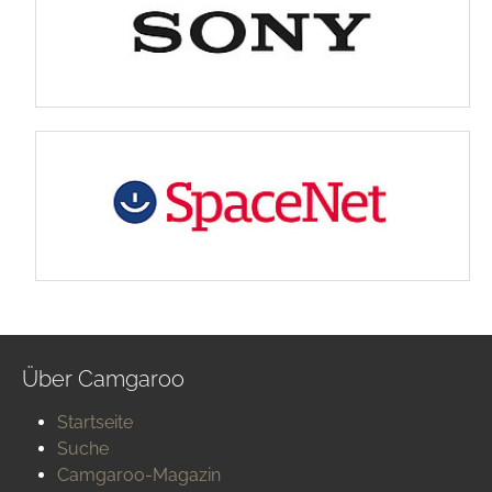
Über Camgaroo
Startseite
Suche
Camgaroo-Magazin