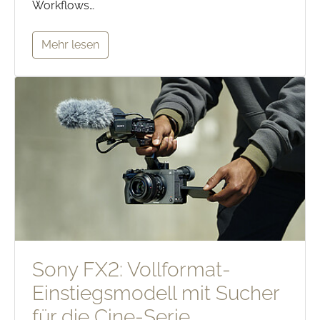
Workflows…
Mehr lesen
Sony FX2: Vollformat-
Einstiegsmodell mit Sucher
für die Cine-Serie