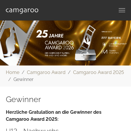
Zum Hauptinhalt springen
Sie sind hier:
Home
Camgaroo Award
Camgaroo Award 2025
Gewinner
Gewinner
Herzliche Gratulation an die Gewinner des
Camgaroo Award 2025: