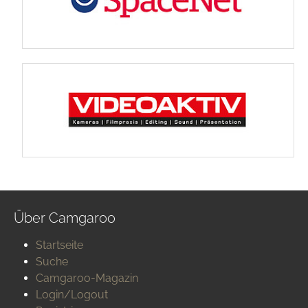
Über Camgaroo
Startseite
Suche
Camgaroo-Magazin
Login/Logout