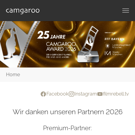
Zum Hauptinhalt springen
Sie sind hier:
Home
Facebook
Instagram
filmrebell.tv
Wir danken unseren Partnern 2026
Premium-Partner: