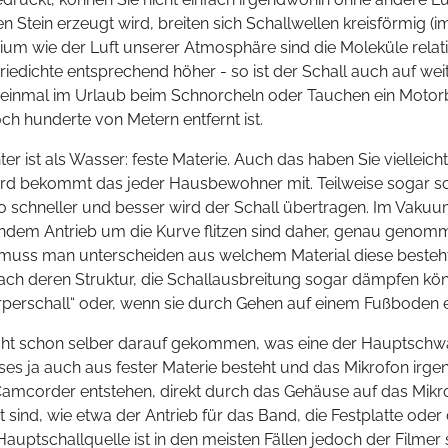
n Stein erzeugt wird, breiten sich Schallwellen kreisförmig 
um wie der Luft unserer Atmosphäre sind die Moleküle relativ
teriedichte entsprechend höher - so ist der Schall auch auf w
n einmal im Urlaub beim Schnorcheln oder Tauchen ein Moto
och hunderte von Metern entfernt ist.
ter ist als Wasser: feste Materie. Auch das haben Sie vielleic
rd bekommt das jeder Hausbewohner mit. Teilweise sogar so
 schneller und besser wird der Schall übertragen. Im Vakuum
lendem Antrieb um die Kurve flitzen sind daher, genau genom
ngs muss man unterscheiden aus welchem Material diese besteht
nach deren Struktur, die Schallausbreitung sogar dämpfen kö
erschall“ oder, wenn sie durch Gehen auf einem Fußboden erz
icht schon selber darauf gekommen, was eine der Hauptschw
es ja auch aus fester Materie besteht und das Mikrofon irge
Camcorder entstehen, direkt durch das Gehäuse auf das Mikro
 sind, wie etwa der Antrieb für das Band, die Festplatte od
uptschallquelle ist in den meisten Fällen jedoch der Filmer 