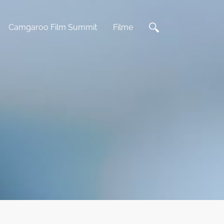
Camgaroo Film Summit
Filme