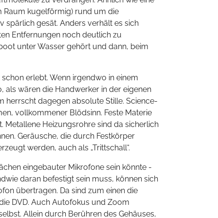
(im Raum kugelförmig) rund um die
 spärlich gesät. Anders verhält es sich
eiten Entfernungen noch deutlich zu
rboot unter Wasser gehört und dann, beim
ht schon erlebt. Wenn irgendwo in einem
, als wären die Handwerker in der eigenen
 herrscht dagegen absolute Stille. Science-
men, vollkommener Blödsinn. Feste Materie
. Metallene Heizungsrohre sind da sicherlich
nnen. Geräusche, die durch Festkörper
eugt werden, auch als „Trittschall“.
ächen eingebauter Mikrofone sein könnte -
ndwie daran befestigt sein muss, können sich
fon übertragen. Da sind zum einen die
er die DVD. Auch Autofokus und Zoom
selbst. Allein durch Berühren des Gehäuses,