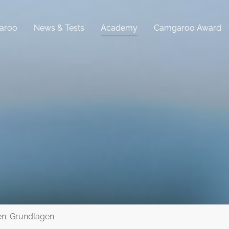
aroo
News & Tests
Academy
Camgaroo Award
en: Grundlagen