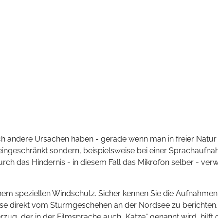
andere Ursachen haben - gerade wenn man in freier Natur a
r eingeschränkt sondern, beispielsweise bei einer Sprachauf
rch das Hindernis - in diesem Fall das Mikrofon selber - verw
einem speziellen Windschutz. Sicher kennen Sie die Aufnahme
ise direkt vom Sturmgeschehen an der Nordsee zu berichten. D
berzug, der in der Filmsprache auch „Katze“ genannt wird, hil