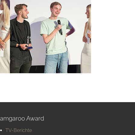
amgaroo Award
TV-Berichte