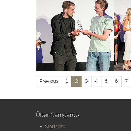
Previous
1
2
3
4
5
6
7
Über Camgaroo
Startseite