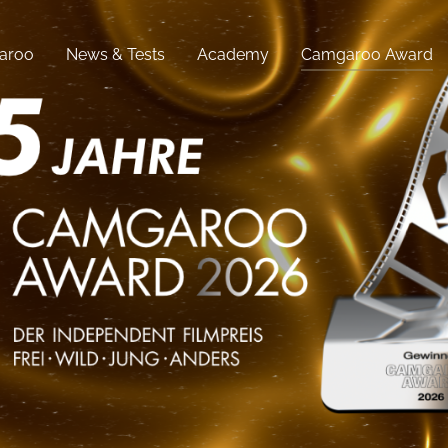
aroo
News & Tests
Academy
Camgaroo Award