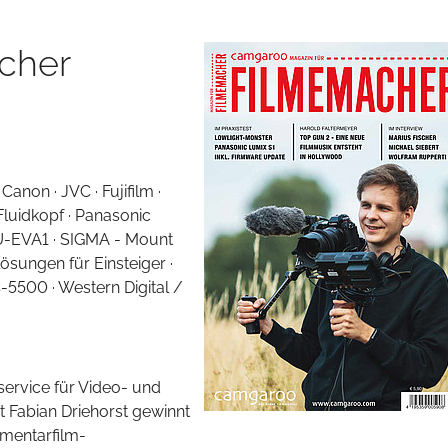
cher
anon · JVC · Fujifilm ·
Fluidkopf · Panasonic
U-EVA1 · SIGMA - Mount
sungen für Einsteiger ·
5500 · Western Digital /
service für Video- und
 Fabian Driehorst gewinnt
mentarfilm-