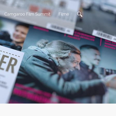
Camgaroo Film Summit
Filme