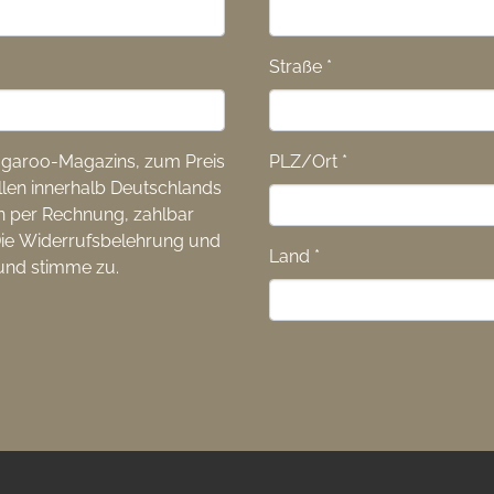
Straße
*
amgaroo-Magazins, zum Preis
PLZ/Ort
*
llen innerhalb Deutschlands
n per Rechnung, zahlbar
 Die Widerrufsbelehrung und
Land
*
und stimme zu.