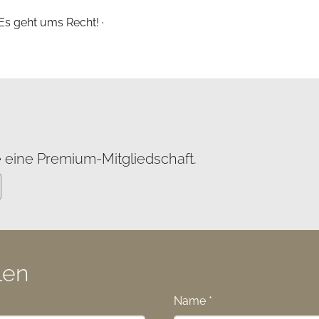
 Es geht ums Recht! ·
 eine Premium-Mitgliedschaft.
len
Name
*