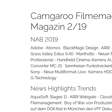
Camgaroo Filmema
Magazin 2/19
NAB 2019
Adobe · Atomos · BlackMagic Design · ARRI · C
Grass Valley Edius 9.40 · Manfrotto - Neuer 
Professional - Handheld Cinema-Kamera A
Converter MC-21 · Sennheiser-Funkstreckenlö
Sony - Neue Multiformat-Live- Kamera HDC-
G-Technology
News Highlights Trends
AquaSoft: Stages 11 · ARRI Webgate - Cloud
Filemanagement · Boy of War von Produzent
auf dem DOK.fest in München den VFF Doku