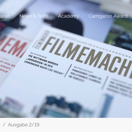
aroo
News & Tests
Academy
Camgaroo Award
n
Ausgabe 2/19