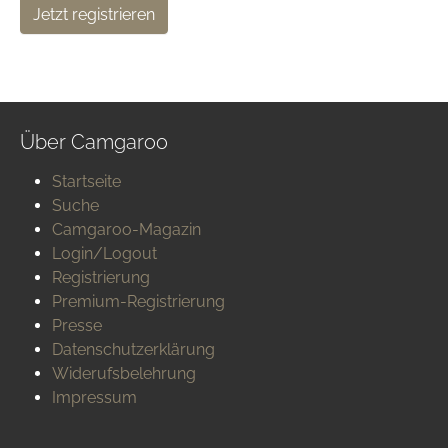
Jetzt registrieren
Über Camgaroo
Startseite
Suche
Camgaroo-Magazin
Login/Logout
Registrierung
Premium-Registrierung
Presse
Datenschutzerklärung
Widerufsbelehrung
Impressum