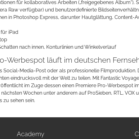
ionen für kollaboratives Arbeiten („freigegebenes Album“), 
ra Raw verfügbar) und benutzerdefinierte Bildseitenverhältn
nen in Photoshop Express, darunter Hautglättung, Content-
 für iPad
ktop
hatten nach innen, Konturlinien und Winkelverlauf
Pro-Werbespot läuft im deutschen Fernse
ls Social-Media-Post oder als professionelle Filmproduktion. 
hten eindrucksvoll mit der Welt zu teilen. Mit Fantastic Voya
öffentlicht im Zuge dessen einen Premiere Pro-Werbespot i
en nächsten Wochen unter anderem auf ProSieben, RTL, VOX
 zu sehen sein.
Academy
C