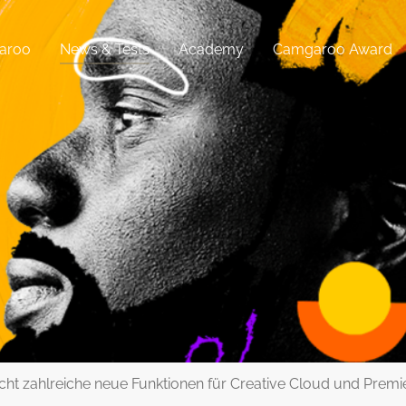
aroo
News & Tests
Academy
Camgaroo Award
icht zahlreiche neue Funktionen für Creative Cloud und Prem