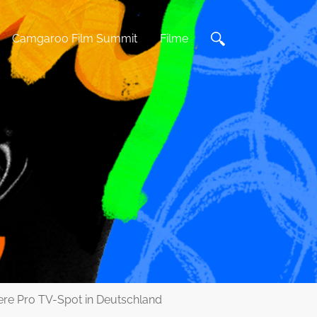
Camgaroo Film Summit
Filme
iere Pro TV-Spot in Deutschland