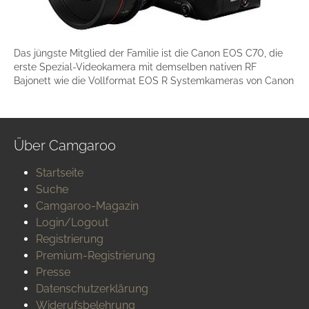
Das jüngste Mitglied der Familie ist die Canon EOS C70, die
erste Spezial-Videokamera mit demselben nativen RF
Bajonett wie die Vollformat EOS R Systemkameras von Canon
Über Camgaroo
Startseite
Suche
Camgaroo-Magazin
Login/Logout
Registrierung
Premium-Registrierung
Presse
Datenschutzerklärung
Widerufsbelehrung