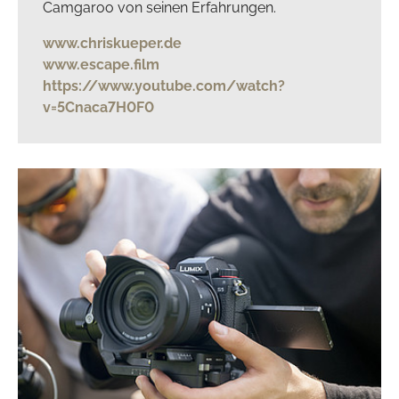
Camgaroo von seinen Erfahrungen.
www.chriskueper.de
www.escape.film
https://www.youtube.com/watch?
v=5Cnaca7H0F0