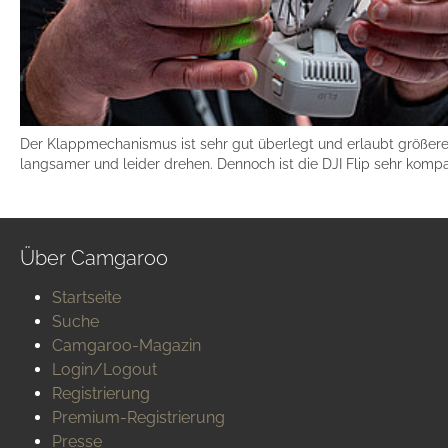
Der Klappmechanismus ist sehr gut überlegt und erlaubt größere
langsamer und leider drehen. Dennoch ist die DJI Flip sehr kompa
Über Camgaroo
Startseite
Suche
Camgaroo-Magazin
Login/Logout
Registrierung
Premium-Registrierung
Presse