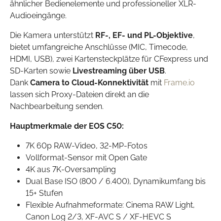
ähnlicher Bedienelemente und professioneller XLR-
Audioeingänge.
Die Kamera unterstützt
RF-, EF- und PL-Objektive
,
bietet umfangreiche Anschlüsse (MIC, Timecode,
HDMI, USB), zwei Kartensteckplätze für CFexpress und
SD-Karten sowie
Livestreaming über USB
.
Dank
Camera to Cloud-Konnektivität
mit
Frame.io
lassen sich Proxy-Dateien direkt an die
Nachbearbeitung senden.
Hauptmerkmale der EOS C50:
7K 60p RAW-Video, 32-MP-Fotos
Vollformat-Sensor mit Open Gate
4K aus 7K-Oversampling
Dual Base ISO (800 / 6.400), Dynamikumfang bis
15+ Stufen
Flexible Aufnahmeformate: Cinema RAW Light,
Canon Log 2/3, XF-AVC S / XF-HEVC S