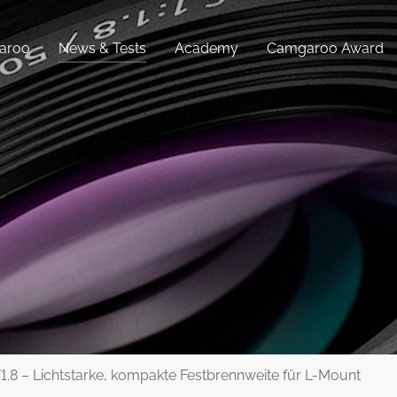
aroo
News & Tests
Academy
Camgaroo Award
8 – Lichtstarke, kompakte Festbrennweite für L-Mount