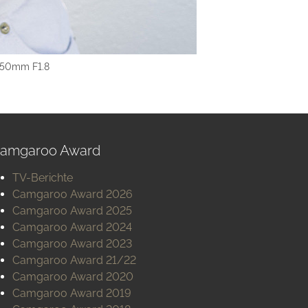
S 50mm F1.8
amgaroo Award
TV-Berichte
Camgaroo Award 2026
Camgaroo Award 2025
Camgaroo Award 2024
Camgaroo Award 2023
Camgaroo Award 21/22
Camgaroo Award 2020
Camgaroo Award 2019