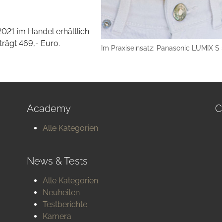
021 im Handel erhältlich
trägt 469,- Euro.
Im Praxiseinsatz: Panasonic LUMIX 
Academy
C
Alle Kategorien
News & Tests
Alle Kategorien
Neuheiten
Testberichte
Kamera