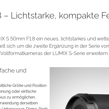
– Lichtstarke, kompakte Fe
 S 50mm F1.8 ein neues, lichtstarkes und wetterf
sich um die zweite Ergänzung in der Serie von 
 Vollformatkameras der LUMIX S-Serie erweitern.
nfache und
eitliche Größe und Position
dienung oder einfache
kus zu ermöglichen.
Verwendung derselben
es Unterwasser-Dome-Ports