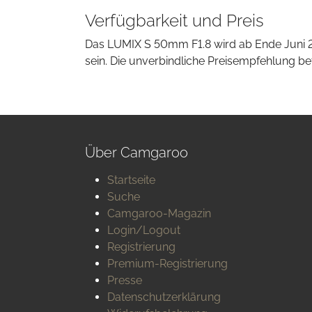
Verfügbarkeit und Preis
Das LUMIX S 50mm F1.8 wird ab Ende Juni 2
sein. Die unverbindliche Preisempfehlung be
Über Camgaroo
Startseite
Suche
Camgaroo-Magazin
Login/Logout
Registrierung
Premium-Registrierung
Presse
Datenschutzerklärung