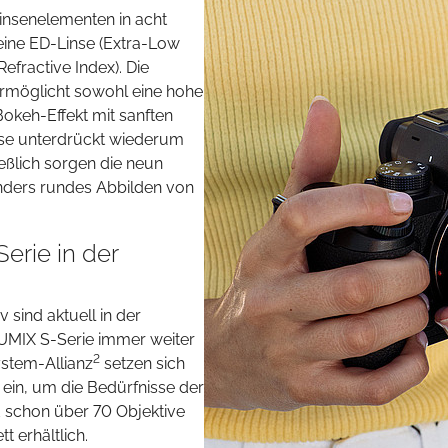
insenelementen in acht
eine ED-Linse (Extra-Low
efractive Index). Die
rmöglicht sowohl eine hohe
Bokeh-Effekt mit sanften
se unterdrückt wiederum
eßlich sorgen die neun
nders rundes Abbilden von
erie in der
sind aktuell in der
UMIX S-Serie immer weiter
2
stem-Allianz
setzen sich
ein, um die Bedürfnisse der
d schon über 70 Objektive
t erhältlich.