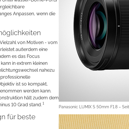
ergleichbare
langes Anpassen, wenn die
möglichkeiten
 Vielzahl von Motiven - vom
rleistet außerdem eine
indem es das Focus
 kann in extrem kleinen
elichtungswechsel nahezu
 professionelle
jektiv ist so kompakt,
tgenommen werden kann.
Konstruktion hält zudem dem
1
inus 10 Grad stand.
Panasonic LUMIX S 50mm F1.8 – Seit
n für beste