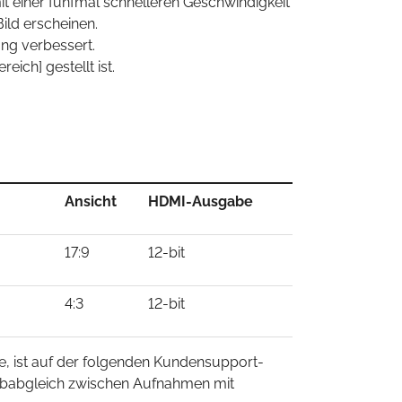
t einer fünfmal schnelleren Geschwindigkeit
ild erscheinen.
ng verbessert.
ich] gestellt ist.
Ansicht
HDMI-Ausgabe
17:9
12-bit
4:3
12-bit
de, ist auf der folgenden Kundensupport-
arbabgleich zwischen Aufnahmen mit