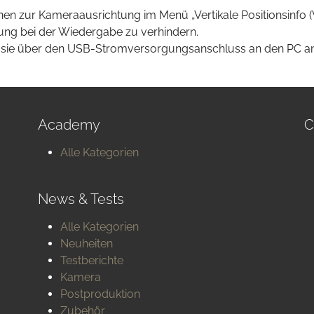
en zur Kameraausrichtung im Menü „Vertikale Positionsinfo (
hung bei der Wiedergabe zu verhindern.
 sie über den USB-Stromversorgungsanschluss an den PC an
Academy
C
Alle Kategorien
News & Tests
Alle Kategorien
Neuheiten
Testberichte
Kamera
Postproduktion
Zubehör