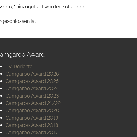
Video)“ hinzugefügt werden sollen oder
geschlossen ist.
amgaroo Award
TV-Berichte
Camgaroo Award 2026
Camgaroo Award 2025
Camgaroo Award 2024
Camgaroo Award 2023
Camgaroo Award 21/22
Camgaroo Award 2020
Camgaroo Award 2019
Camgaroo Award 2018
Camgaroo Award 2017