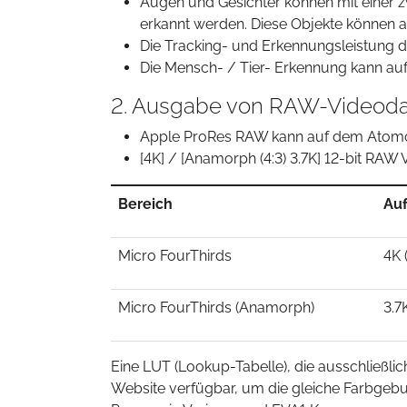
Augen und Gesichter können mit einer z
erkannt werden. Diese Objekte können a
Die Tracking- und Erkennungsleistung 
Die Mensch- / Tier- Erkennung kann auf 
2. Ausgabe von RAW-Videod
Apple ProRes RAW kann auf dem Atomo
[4K] / [Anamorph (4:3) 3.7K] 12-bit R
Bereich
Au
Micro FourThirds
4K 
Micro FourThirds (Anamorph)
3.7
Eine LUT (Lookup-Tabelle), die ausschließli
Website verfügbar, um die gleiche Farbgeb