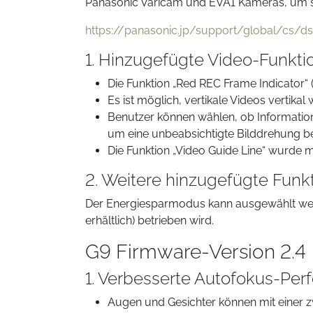
Panasonic Varicam und EVA1 Kameras, um 
https://panasonic.jp/support/global/cs/d
1. Hinzugefügte Video-Funkti
Die Funktion „Red REC Frame Indicator
Es ist möglich, vertikale Videos vertika
Benutzer können wählen, ob Informatione
um eine unbeabsichtigte Bilddrehung b
Die Funktion „Video Guide Line“ wurde m
2. Weitere hinzugefügte Funk
Der Energiesparmodus kann ausgewählt we
erhältlich) betrieben wird.
G9 Firmware-Version 2.4
1. Verbesserte Autofokus-Pe
Augen und Gesichter können mit einer z