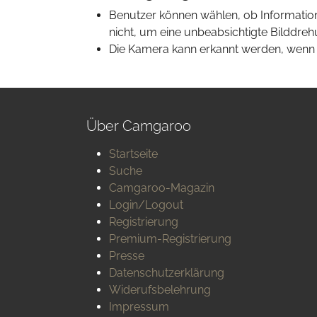
Benutzer können wählen, ob Information
nicht, um eine unbeabsichtigte Bilddre
Die Kamera kann erkannt werden, wenn
Über Camgaroo
Startseite
Suche
Camgaroo-Magazin
Login/Logout
Registrierung
Premium-Registrierung
Presse
Datenschutzerklärung
Widerufsbelehrung
Impressum