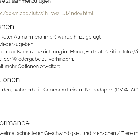
sie zusammenzufügen.
sc/download/lut/s1h_raw_lut/index.html
onen
“ (Roter Aufnahmerahmen) wurde hinzugefügt.
l wiederzugeben.
n zur Kameraausrichtung im Menü „Vertical Position Info (Vi
ei der Wiedergabe zu verhindern.
it mehr Optionen erweitert.
tionen
rden, während die Kamera mit einem Netzadapter (DMW-A
rformance
weimal schnelleren Geschwindigkeit und Menschen / Tiere mi