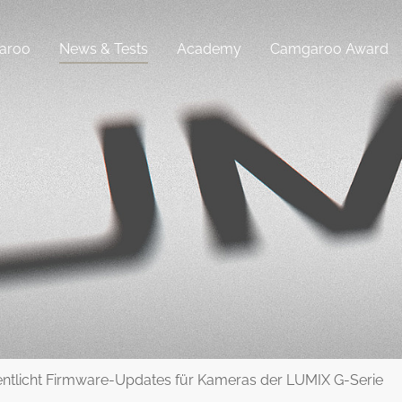
aroo
News & Tests
Academy
Camgaroo Award
entlicht Firmware-Updates für Kameras der LUMIX G-Serie