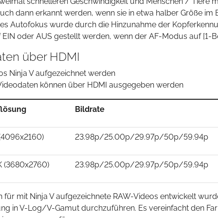
weimal schnelleren Geschwindigkeit und Menschen / Tiere mi
uch dann erkannt werden, wenn sie in etwa halber Größe im B
des Autofokus wurde durch die Hinzunahme der Kopferkennu
EIN oder AUS gestellt werden, wenn der AF-Modus auf [1-Bere
aten über HDMI
s Ninja V aufgezeichnet werden
AW Videodaten können über HDMI ausgegeben werden
flösung
Bildrate
(4096x2160)
23.98p/25.00p/29.97p/50p/59.94p
K (3680x2760)
23.98p/25.00p/29.97p/50p/59.94p
ch für mit Ninja V aufgezeichnete RAW-Videos entwickelt wur
ung in V-Log/V-Gamut durchzuführen. Es vereinfacht den F