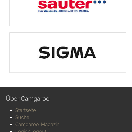
Über Camgaroo
Startseite
Suche
Camgaroo-Magazin
Login/Logout