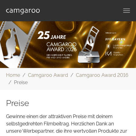
Zum Hauptinhalt springen
Sie sind hier:
Home
Camgaroo Award
Camgaroo Award 2016
Preise
Preise
Gewinne einen der attraktiven Preise mit deinem
selbstgedrehten Filmbeitrag. Herzlichen Dank an
unsere Werbepartner, die ihre wertvollen Produkte zur