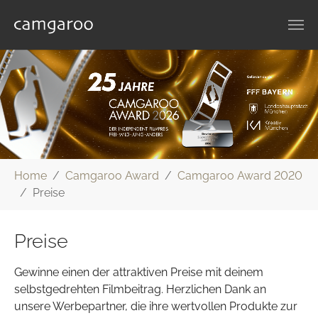
Zum Hauptinhalt springen
Sie sind hier:
Home
Camgaroo Award
Camgaroo Award 2020
Preise
Preise
Gewinne einen der attraktiven Preise mit deinem
selbstgedrehten Filmbeitrag. Herzlichen Dank an
unsere Werbepartner, die ihre wertvollen Produkte zur