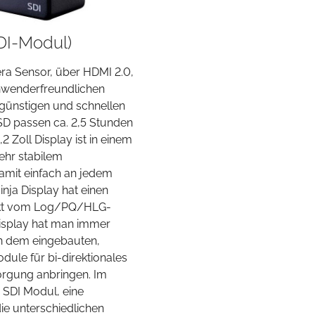
SDI-Modul)
ra Sensor, über HDMI 2.0,
 anwenderfreundlichen
günstigen und schnellen
SD passen ca. 2,5 Stunden
,2 Zoll Display ist in einem
sehr stabilem
amit einfach an jedem
nja Display hat einen
ekt vom Log/PQ/HLG-
 Display hat man immer
An dem eingebauten,
ule für bi-direktionales
orgung anbringen. Im
 SDI Modul, eine
ie unterschiedlichen