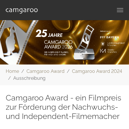
Zum Hauptinhalt springen
Sie sind hier:
Home
Camgaroo Award
Camgaroo Award 2024
Ausschreibung
Camgaroo Award - ein Filmpreis
zur Förderung der Nachwuchs-
und Independent-Filmemacher