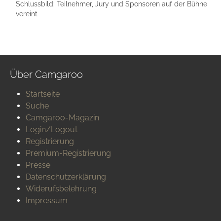
Schlussbild: Teilnehmer, Jury und Sponsoren auf der Bühne
vereint
Über Camgaroo
Startseite
Suche
Camgaroo-Magazin
Login/Logout
Registrierung
Premium-Registrierung
Presse
Datenschutzerklärung
Widerufsbelehrung
Impressum