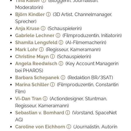
Tina Kaiser ⓘ
(Bloggerin, Journalistin,
Moderatorin)
Björn Kindler ⓘ
(3D Artist, Channelmanager,
Sprecher)
Anja Kruse ⓘ
(Schauspielerin)
Gabriele Lechner ⓘ
(Filmproduzentin, Initiatorin)
Shamila Lengsfeld ⓘ
(AI-Filmemacherin)
Mark Lohr ⓘ
(Regisseur, Kameramann)
Christine Mayn ⓘ
(Schauspielerin)
Angela Reedwisch ⓘ
(Key Account Managerin
bei PHAROS)
Barbara Schepanek ⓘ
(Redaktion BR/3SAT)
Marina Schiller ⓘ
(Filmproduzentin, Constantin
Film)
Vi-Dan Tran ⓘ
(Actiondesigner, Stuntman,
Regisseur, Kameramann)
Sebastian v. Bomhard ⓘ
(Vorstand, SpaceNet
AG)
Caroline von Eichhorn ⓘ
(Journalistin, Autorin