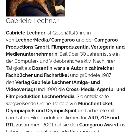
Gabriele Lechner
Gabriele Lechner
ist Geschäftsführerin
von
LechnerMedia/Camgaroo
und der
Camgaroo
Productions GmbH
,
Filmproduzentin, Verlegerin und
Medienunternehmerin
. Seit über 30 Jahren ist sie in
der Computer- und Videobranche aktiv. Nach ihrer
Tätigkeit als
Dozentin war sie Autorin zahlreicher
Fachbücher und Fachartikel
und gründete 1987
den
Verlag Gabriele Lechner (Amiga- und
Videoverlag)
und 1990 die
Cross-Media-Agentur und
Filmproduktion LechnerMedia
. Sie entwickelte
wegweisende Online-Portale wie
Münchenticket,
Olympiapark und OlympicSpirit
und arbeitete mit
namhaften Filmproduktionsfirmen für
ARD, ZDF und
RTL
zusammen. 2001 rief sie den
Camgaroo Award
ins
Leben – eine Talentschmiede für junge und