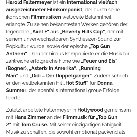
Harold Faltermeyer
ist ein
international vielfach
ausgezeichneter Filmkomponist
, der durch seine
ikonischen
Filmmusiken
weltweite Bekanntheit
erlangte. Zu seinen bekanntesten Werken gehören der
legendäre
„Axel F“
aus
„Beverly Hills Cop“
, der mit
seinem unverwechselbaren Synthesizer-Sound zur
Popkultur wurde, sowie der epische
„Top Gun
Anthem“
. Darüber hinaus komponierte er die Musik für
zahlreiche erfolgreiche Filme wie
„Feuer und Eis“
(Bogner), „Asterix in Amerika“
,
„Running
Man“
und
„Didi – Der Doppelgänger“
. Zudem schrieb
er den weltbekannten Hit
„Hot Stuff“
für
Donna
Summer
, der ebenfalls international große Erfolge
feierte.
Zuletzt arbeitete Faltermeyer in
Hollywood
gemeinsam
mit
Hans Zimmer
an der
Filmmusik für „Top Gun
2“
mit
Tom Cruise.
Mit seiner einzigartigen Fähigkeit,
Musik zu schaffen, die sowohl emotional packend als