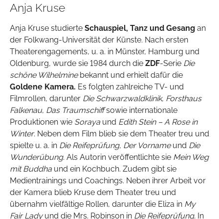
Anja Kruse
Anja Kruse studierte
Schauspiel, Tanz und Gesang
an
der Folkwang-Universität der Künste. Nach ersten
Theaterengagements, u. a. in Münster, Hamburg und
Oldenburg, wurde sie 1984 durch die
ZDF
-Serie
Die
schöne Wilhelmine
bekannt und erhielt dafür die
Goldene Kamera.
Es folgten zahlreiche TV- und
Filmrollen, darunter
Die Schwarzwaldklinik
,
Forsthaus
Falkenau
,
Das Traumschiff
sowie internationale
Produktionen wie
Soraya
und
Edith Stein – A Rose in
Winter
. Neben dem Film blieb sie dem Theater treu und
spielte u. a. in
Die Reifeprüfung
,
Der Vorname
und
Die
Wunderübung
. Als Autorin veröffentlichte sie
Mein Weg
mit Buddha
und ein Kochbuch. Zudem gibt sie
Medientrainings und Coachings. Neben ihrer Arbeit vor
der Kamera blieb Kruse dem Theater treu und
übernahm vielfältige Rollen, darunter die Eliza in
My
Fair Lady
und die Mrs. Robinson in
Die Reifeprüfung
. In