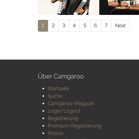
1
2
3
4
5
6
7
Next
Über Camgaroo
Startseite
Suche
Camgaroo-Magazin
Login/Logout
Registrierung
Premium-Registrierung
Presse