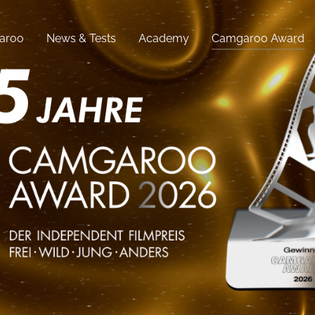
aroo
News & Tests
Academy
Camgaroo Award