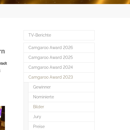
TV-Berichte
Camgaroo Award 2026
Camgaroo Award 2025
Camgaroo Award 2024
Camgaroo Award 2023
Gewinner
Nominierte
(current)
Bilder
Jury
Preise