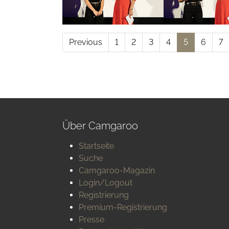
Previous
1
2
3
4
5
6
7
Über Camgaroo
Startseite
Suche
Camgaroo-Magazin
Login/Logout
Registrierung
Premium-Registrierung
Presse