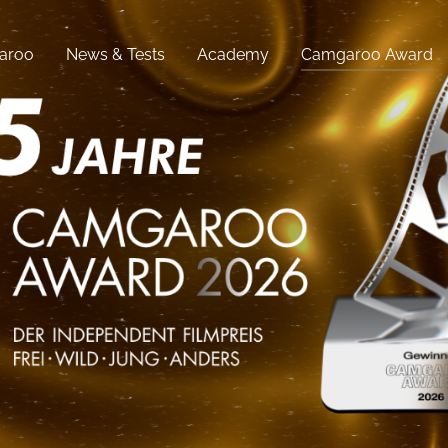
aroo
News & Tests
Academy
Camgaroo Award